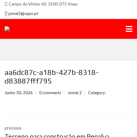
Campo de Viriato 40, 3500-075 Viseu
jomel2@sapo.pt
aa6dc87c-a18b-427b-8318-
d83887fff795
Junho 30, 2026
0 comments
Jomel 2
Category:
previous
Terreno para construção em Penalva