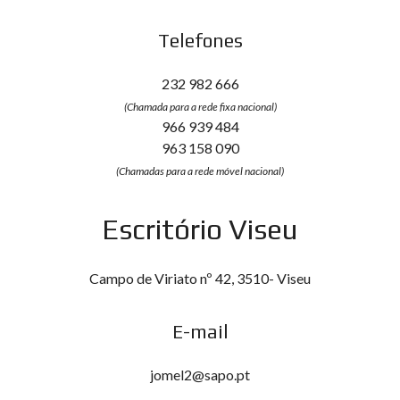
Telefones
232 982 666
(Chamada para a rede fixa nacional)
966 939 484
963 158 090
(Chamadas para a rede móvel nacional)
Escritório Viseu
Campo de Viriato nº 42, 3510- Viseu
E-mail
jomel2@sapo.pt