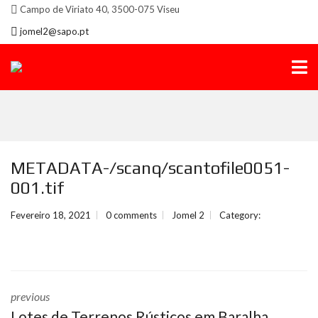
Campo de Viriato 40, 3500-075 Viseu
jomel2@sapo.pt
METADATA-/scanq/scantofile0051-
001.tif
Fevereiro 18, 2021
0 comments
Jomel 2
Category:
previous
Lotes de Terrenos Rústicos em Baralha