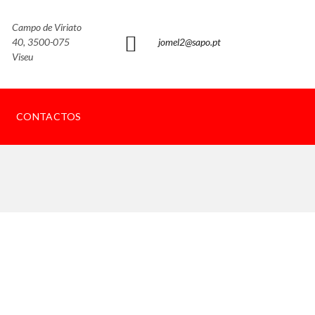
Campo de Viriato
40, 3500-075
jomel2@sapo.pt
Viseu
CONTACTOS