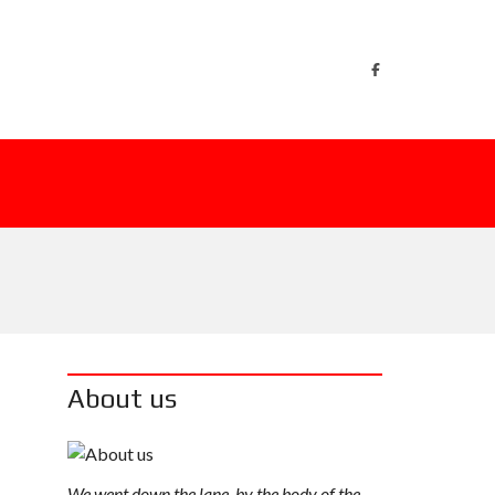
About us
We went down the lane, by the body of the