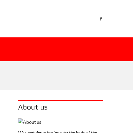
About us
We went down the lane, by the body of the