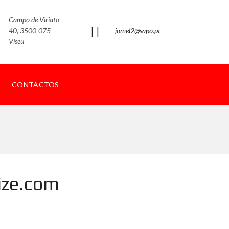
Campo de Viriato
40, 3500-075
jomel2@sapo.pt
Viseu
CONTACTOS
ize.com