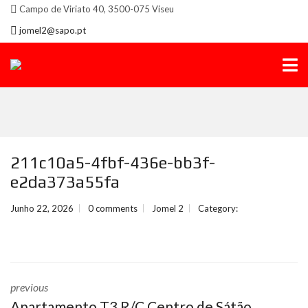
Campo de Viriato 40, 3500-075 Viseu
jomel2@sapo.pt
211c10a5-4fbf-436e-bb3f-
e2da373a55fa
Junho 22, 2026
0 comments
Jomel 2
Category:
previous
Apartamento T3 R/C Centro de Sátão