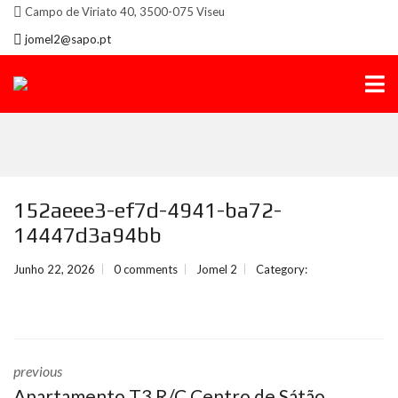
Campo de Viriato 40, 3500-075 Viseu
jomel2@sapo.pt
152aeee3-ef7d-4941-ba72-
14447d3a94bb
Junho 22, 2026
0 comments
Jomel 2
Category:
previous
Apartamento T3 R/C Centro de Sátão