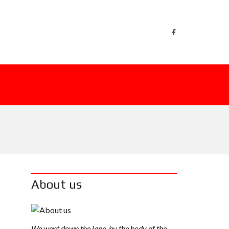
About us
We went down the lane, by the body of the