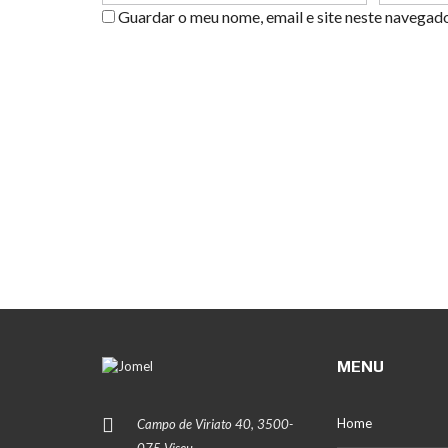
Guardar o meu nome, email e site neste navegad
MENU
Home
Campo de Viriato 40, 3500-