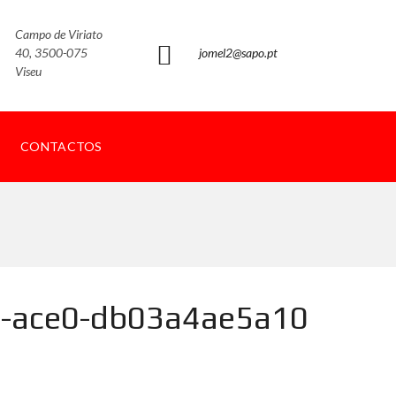
Campo de Viriato
40, 3500-075
jomel2@sapo.pt
Viseu
CONTACTOS
e-ace0-db03a4ae5a10