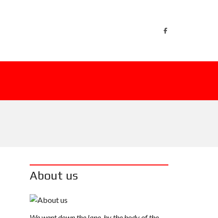
About us
We went down the lane, by the body of the