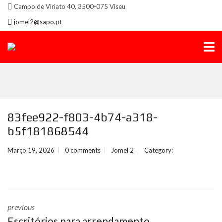
Campo de Viriato 40, 3500-075 Viseu
jomel2@sapo.pt
83fee922-f803-4b74-a318-
b5f181868544
Março 19, 2026
0 comments
Jomel 2
Category:
previous
Escritórios para arrendamento