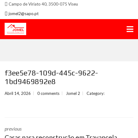
Campo de Viriato 40, 3500-075 Viseu
jomel2@sapo.pt
f3ee5e78-109d-445c-9622-
1bd9469892e8
Abril 14, 2026
0 comments
Jomel 2
Category:
previous
Casas para reconstrução em Travancela