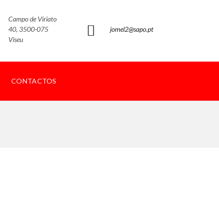
Campo de Viriato
40, 3500-075
jomel2@sapo.pt
Viseu
CONTACTOS