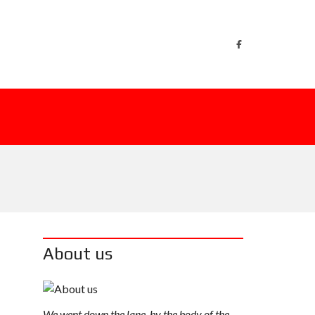
About us
We went down the lane, by the body of the