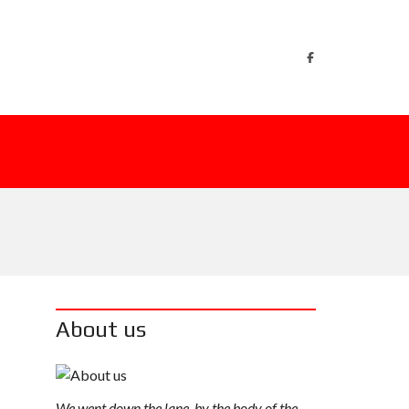
About us
We went down the lane, by the body of the