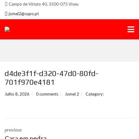
Campo de Viriato 40, 3500-075 Viseu
jomel2@sapo.pt
d4de3f1f-d320-47d0-80fd-
701f970e4181
Julho 8, 2026
0 comments
Jomel 2
Category:
previous
Casa em pedra