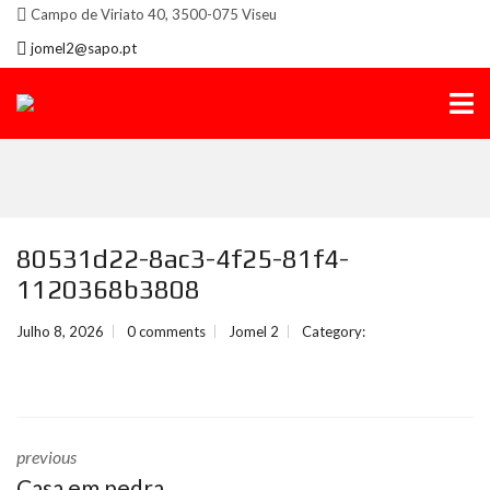
Campo de Viriato 40, 3500-075 Viseu
jomel2@sapo.pt
80531d22-8ac3-4f25-81f4-
1120368b3808
Julho 8, 2026
0 comments
Jomel 2
Category:
previous
Casa em pedra