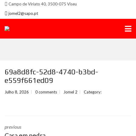
Campo de Viriato 40, 3500-075 Viseu
jomel2@sapo.pt
69a8d8fc-52d8-4740-b3bd-
e559f661ed09
Julho 8, 2026
0 comments
Jomel 2
Category:
previous
Casa em pedra