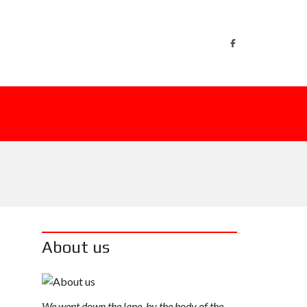
About us
We went down the lane, by the body of the