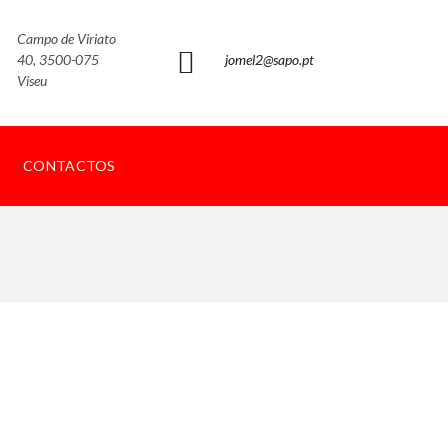
Campo de Viriato
40, 3500-075
jomel2@sapo.pt
Viseu
CONTACTOS