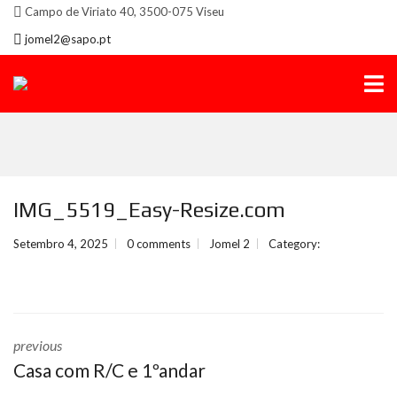
Campo de Viriato 40, 3500-075 Viseu
jomel2@sapo.pt
IMG_5519_Easy-Resize.com
Setembro 4, 2025
0 comments
Jomel 2
Category:
previous
Casa com R/C e 1ºandar