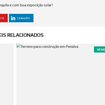
nquila e com boa exposição solar!
n it
LinkedIn
EIS RELACIONADOS
VEN